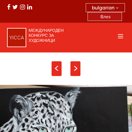
bulgarian
Влез
МЕЖДУНАРОДЕН
КОНКУРС ЗА
ХУДОЖНИЦИ
<
>