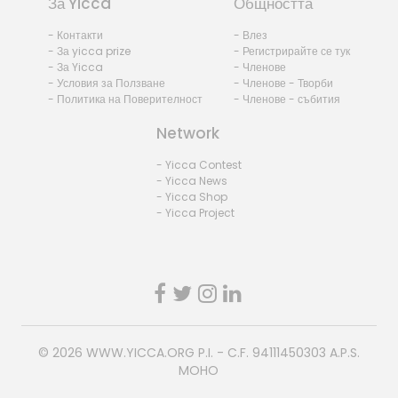
За Yicca
Общността
- Контакти
- Влез
- За yicca prize
- Регистрирайте се тук
- За Yicca
- Членове
- Условия за Ползване
- Членове - Творби
- Политика на Поверителност
- Членове - събития
Network
- Yicca Contest
- Yicca News
- Yicca Shop
- Yicca Project
© 2026
WWW.YICCA.ORG
P.I. - C.F. 94111450303 A.P.S.
MOHO