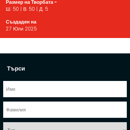
Размер на Творбата -
Ш. 50 | В. 50 | Д. 5
Създаден на
27 Юли 2025
Търси