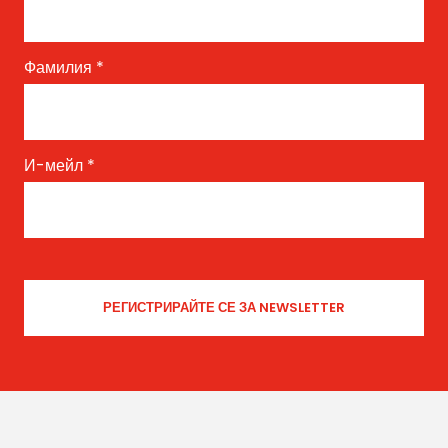
Фамилия
*
И-мейл
*