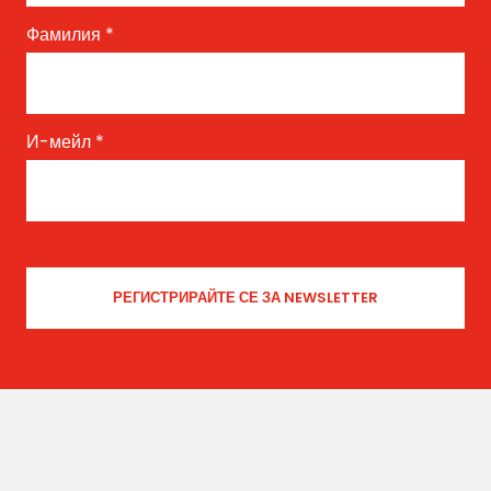
Фамилия
*
И-мейл
*