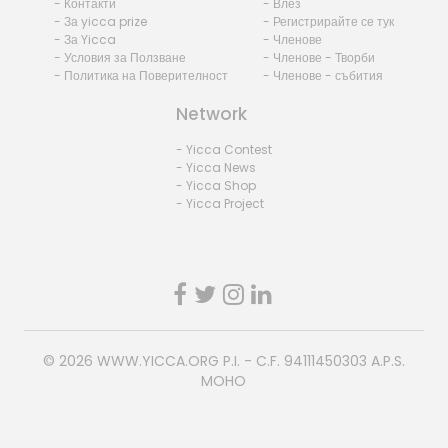
- Контакти
- Влез
- За yicca prize
- Регистрирайте се тук
- За Yicca
- Членове
- Условия за Ползване
- Членове - Творби
- Политика на Поверителност
- Членове - събития
Network
- Yicca Contest
- Yicca News
- Yicca Shop
- Yicca Project
© 2026
WWW.YICCA.ORG
P.I. - C.F. 94111450303 A.P.S.
MOHO