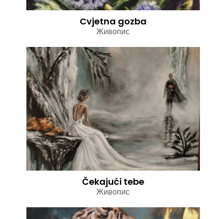
Cvjetna gozba
Живопис
Čekajući tebe
Живопис