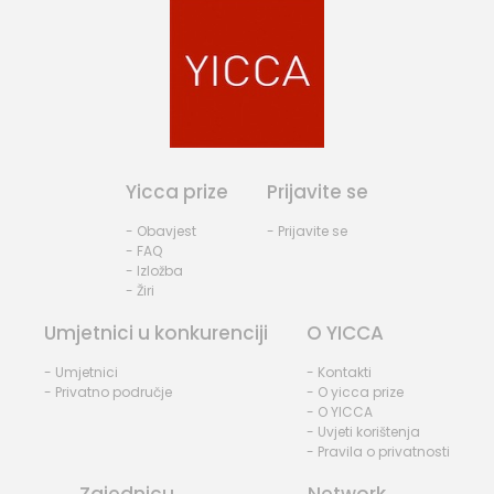
Yicca prize
Prijavite se
- Obavjest
- Prijavite se
- FAQ
- Izložba
- Žiri
Umjetnici u konkurenciji
O YICCA
- Umjetnici
- Kontakti
- Privatno područje
- O yicca prize
- O YICCA
- Uvjeti korištenja
- Pravila o privatnosti
Zajednicu
Network