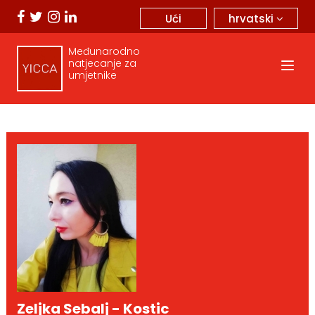
hrvatski
Ući
Međunarodno
natjecanje za
umjetnike
Zeljka Sebalj - Kostic