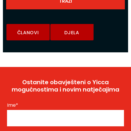
ČLANOVI
DJELA
Ostanite obavješteni o Yicca
mogućnostima i novim natječajima
Ime
*