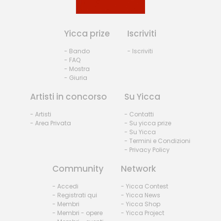
Yicca prize
Iscriviti
- Bando
- Iscriviti
- FAQ
- Mostra
- Giuria
Artisti in concorso
Su Yicca
- Artisti
- Contatti
- Area Privata
- Su yicca prize
- Su Yicca
- Termini e Condizioni
- Privacy Policy
Community
Network
- Accedi
- Yicca Contest
- Registrati qui
- Yicca News
- Membri
- Yicca Shop
- Membri - opere
- Yicca Project