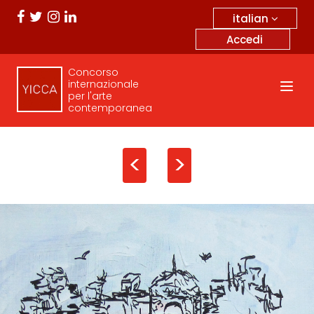
italian
Accedi
Concorso
internazionale
per l'arte
contemporanea
<
>