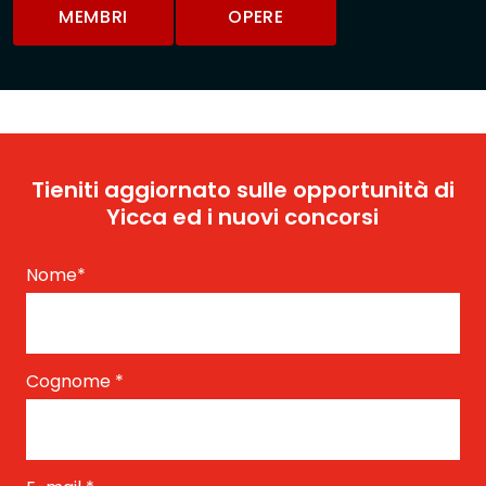
MEMBRI
OPERE
Tieniti aggiornato sulle opportunità di
Yicca ed i nuovi concorsi
Nome
*
Cognome
*