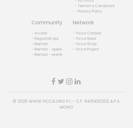
- Su Yicca
- Termini e Condizioni
- Privacy Policy
Community
Network
- Accedi
- Yicca Contest
- Registrati qui
- Yicca News
- Membri
- Yicca Shop
- Membri - opere
- Yicca Project
- Membri - eventi
© 2026
WWW.YICCA.ORG
P.I. - C.F. 94111450303 A.P.S.
MOHO