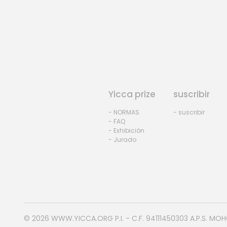
Yicca prize
suscribir
- NORMAS
- suscribir
- FAQ
- Exhibiciòn
- Jurado
© 2026
WWW.YICCA.ORG
P.I. - C.F. 94111450303 A.P.S. MO