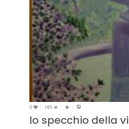
0
145
lo specchio della v