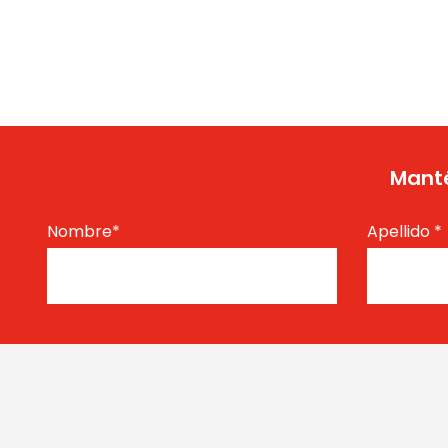
Manté
Nombre
*
Apellido
*