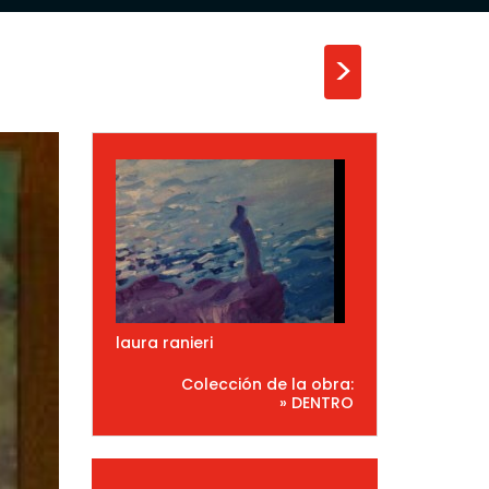
>
laura ranieri
Colección de la obra:
» DENTRO