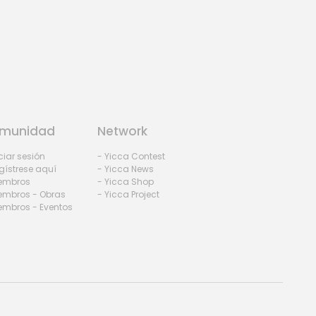
munidad
Network
iciar sesión
- Yicca Contest
gístrese aquí
- Yicca News
iembros
- Yicca Shop
embros - Obras
- Yicca Project
embros - Eventos