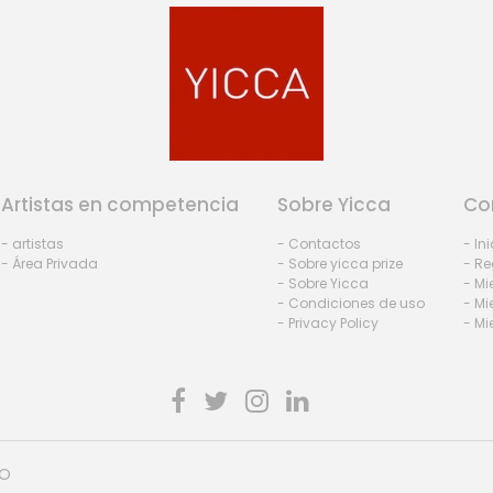
Artistas en competencia
Sobre Yicca
Co
- artistas
- Contactos
- In
- Área Privada
- Sobre yicca prize
- Re
- Sobre Yicca
- M
- Condiciones de uso
- Mi
- Privacy Policy
- Mi
HO