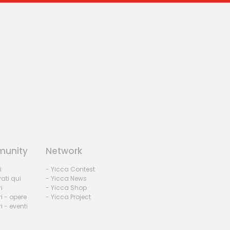
unity
Network
i
- Yicca Contest
rati qui
- Yicca News
i
- Yicca Shop
i - opere
- Yicca Project
 - eventi