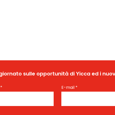
ggiornato sulle opportunità di Yicca ed i nuov
e
*
E-mail
*