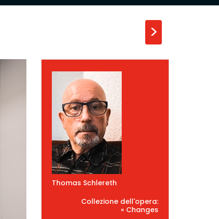
>
Thomas Schlereth
Collezione dell'opera:
» Changes