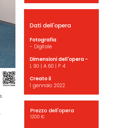
Dati dell'opera
Fotografia
- Digitale
Dimensioni dell'opera -
L 90 | A 60 | P 4
Creato il
1 gennaio 2022
s
Prezzo dell'opera
.
1200 €