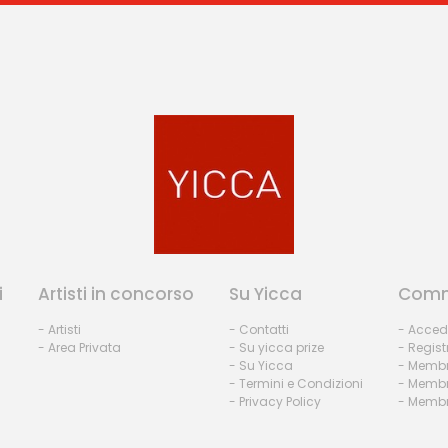
i
Artisti in concorso
Su Yicca
Comm
- Artisti
- Contatti
- Acced
- Area Privata
- Su yicca prize
- Regist
- Su Yicca
- Membr
- Termini e Condizioni
- Membr
- Privacy Policy
- Membri