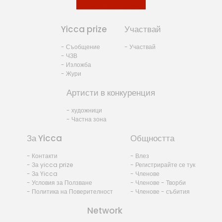
Yicca prize
Участвай
- Съобщение
- Участвай
- ЧЗВ
- Изложба
- Жури
Артисти в конкуренция
- художници
- Частна зона
За Yicca
Общността
- Контакти
- Влез
- За yicca prize
- Регистрирайте се тук
- За Yicca
- Членове
- Условия за Ползване
- Членове - Творби
- Политика на Поверителност
- Членове - събития
Network