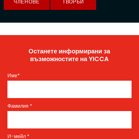
ЧЛЕНОВЕ
ТВОРБИ
Останете информирани за
възможностите на YICCA
Име
*
Фамилия
*
И-мейл
*