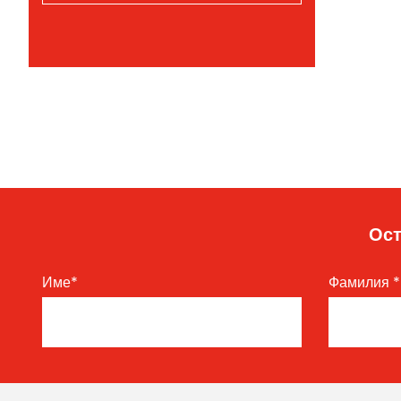
Ост
Име
*
Фамилия
*