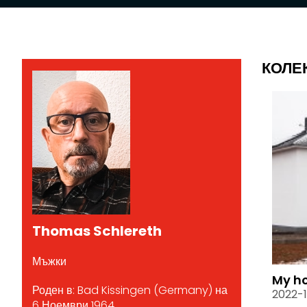
КОЛЕ
Thomas Schlereth
Мъжки
My ho
Роден в: Bad Kissingen (Germany) на
2022-1
6 Ноември 1964.