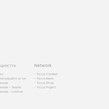
щността
Network
лез
- Yicca Contest
гистрирайте се тук
- Yicca News
ленове
- Yicca Shop
енове - Творби
- Yicca Project
ленове - събития