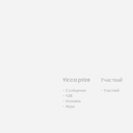
Yicca prize
Участвай
- Съобщение
- Участвай
- ЧЗВ
- Изложба
- Жури