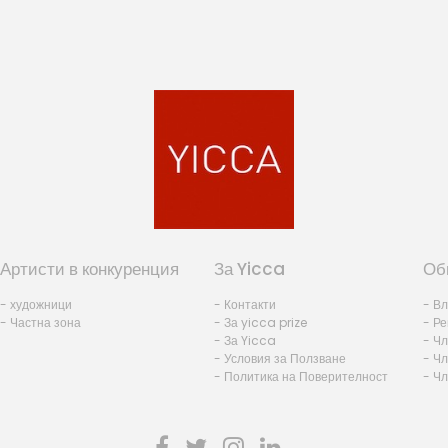
Артисти в конкуренция
За Yicca
Об
- художници
- Контакти
- В
- Частна зона
- За yicca prize
- Ре
- За Yicca
- Ч
- Условия за Ползване
- Чл
- Политика на Поверителност
- Ч