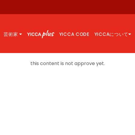
芸術家
YICCA CODE
YICCAについて
this content is not approve yet.