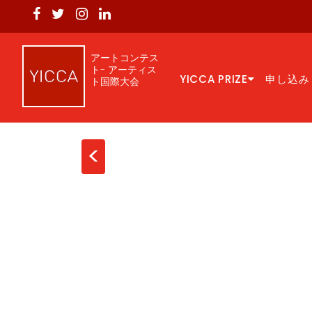
アートコンテス
ト- アーティス
YICCA PRIZE
申し込み
ト国際大会
<