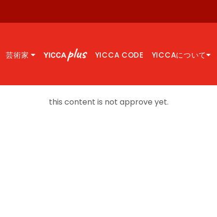
芸術家
YICCA CODE
YICCAについて
this content is not approve yet.