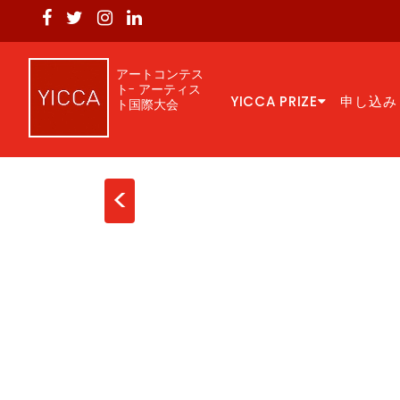
アートコンテス
ト- アーティス
YICCA PRIZE
申し込み
ト国際大会
<