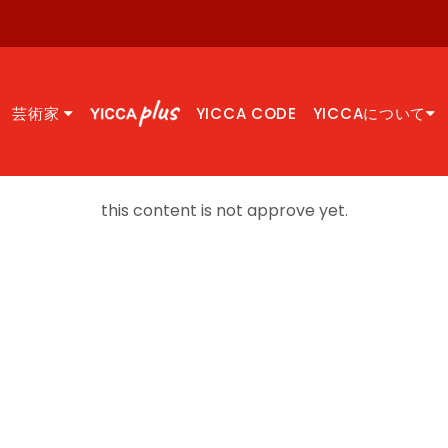
芸術家
YICCA CODE
YICCAについて
this content is not approve yet.