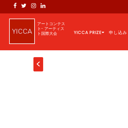
アートコンテス
ト- アーティス
YICCA PRIZE
申し込み
ト国際大会
<