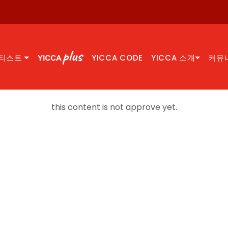
티스트
YICCA CODE
YICCA 소개
커뮤
this content is not approve yet.