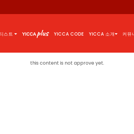
티스트
YICCA CODE
YICCA 소개
커뮤
this content is not approve yet.