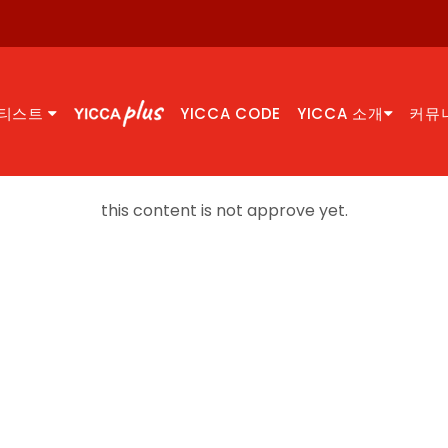
티스트
YICCA CODE
YICCA 소개
커뮤
this content is not approve yet.