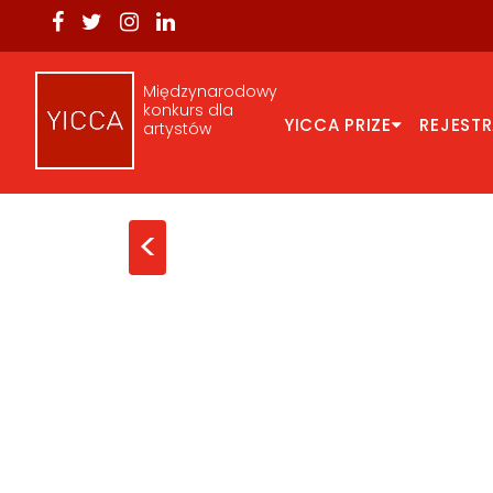
Międzynarodowy
konkurs dla
YICCA PRIZE
REJEST
artystów
<