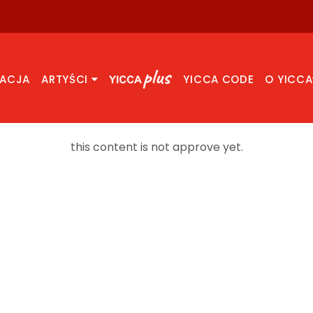
RACJA
ARTYŚCI
YICCA CODE
O YICCA
this content is not approve yet.