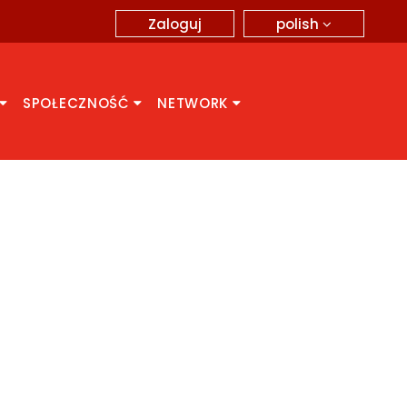
polish
Zaloguj
SPOŁECZNOŚĆ
NETWORK