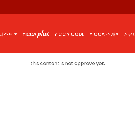
티스트
YICCA CODE
YICCA 소개
커뮤
this content is not approve yet.