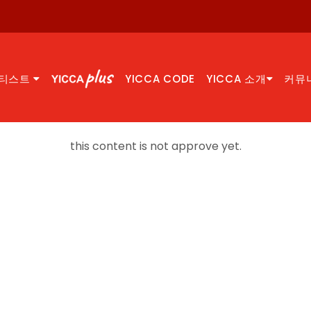
티스트
YICCA CODE
YICCA 소개
커뮤
this content is not approve yet.