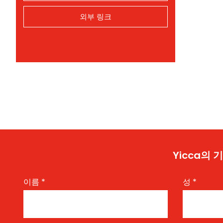
외부 링크
Yicca의
이름
*
성
*