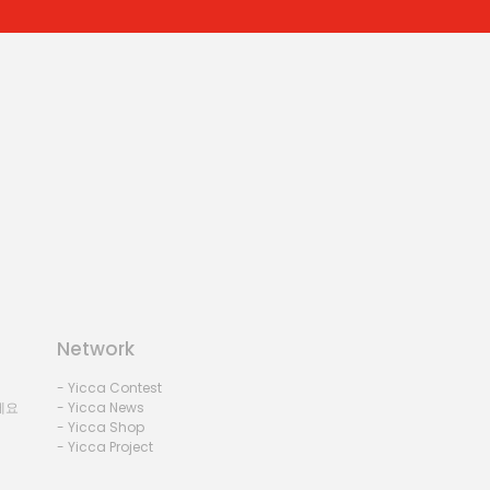
Network
- Yicca Contest
세요
- Yicca News
- Yicca Shop
- Yicca Project