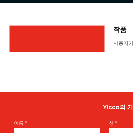
작품
사용자가
Yicca의
이름
*
성
*