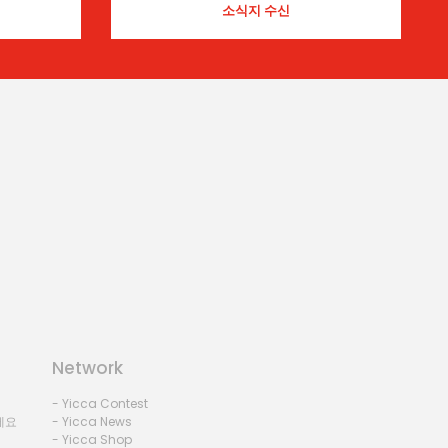
Network
- Yicca Contest
세요
- Yicca News
- Yicca Shop