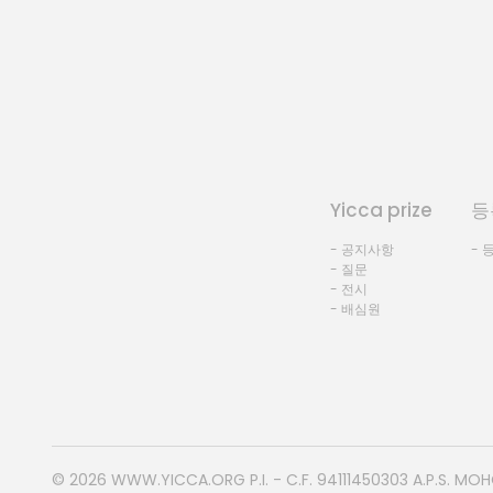
Yicca prize
등
- 공지사항
- 
- 질문
- 전시
- 배심원
© 2026
WWW.YICCA.ORG
P.I. - C.F. 94111450303 A.P.S. MO