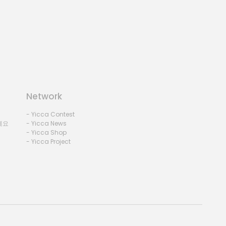
Network
- Yicca Contest
세요
- Yicca News
- Yicca Shop
- Yicca Project