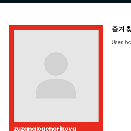
즐겨 
Uses ha
zuzana bachorikova