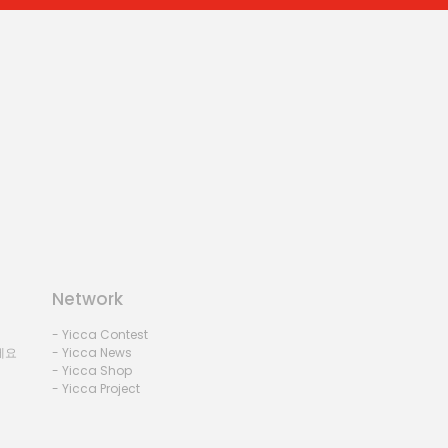
Network
- Yicca Contest
세요
- Yicca News
- Yicca Shop
- Yicca Project