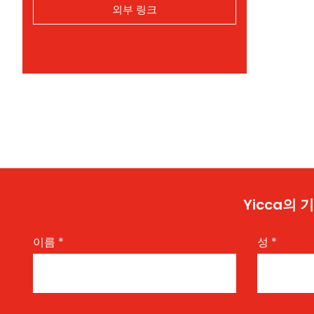
외부 링크
Yicca의
이름
*
성
*