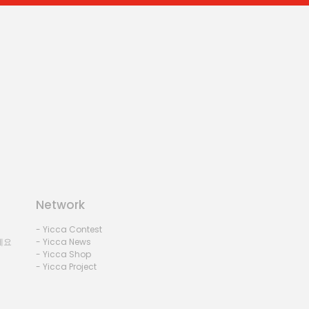
Network
- Yicca Contest
세요
- Yicca News
- Yicca Shop
- Yicca Project