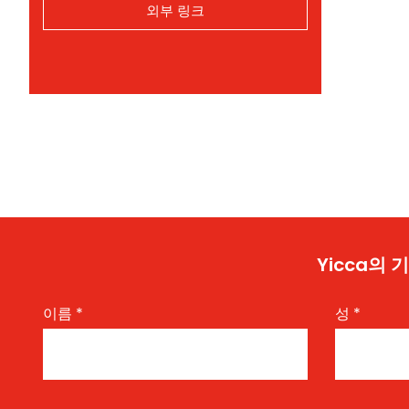
외부 링크
Yicca의
이름
*
성
*