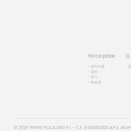
Yicca prize
등
- 공지사항
- 
- 질문
- 전시
- 배심원
© 2026
WWW.YICCA.ORG
P.I. - C.F. 94111450303 A.P.S. MO