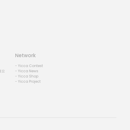
Network
- Yicca Contest
세요
- Yicca News
- Yicca Shop
- Yicca Project