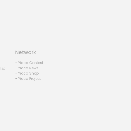
Network
- Yicca Contest
세요
- Yicca News
- Yicca Shop
- Yicca Project