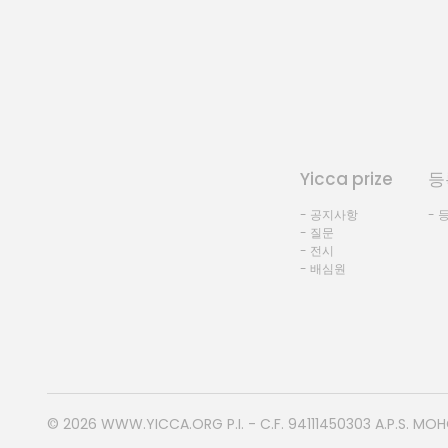
Yicca prize
등
- 공지사항
- 
- 질문
- 전시
- 배심원
© 2026
WWW.YICCA.ORG
P.I. - C.F. 94111450303 A.P.S. MO