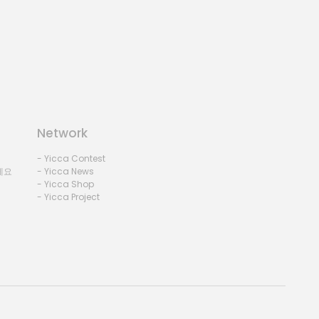
Network
- Yicca Contest
세요
- Yicca News
- Yicca Shop
- Yicca Project