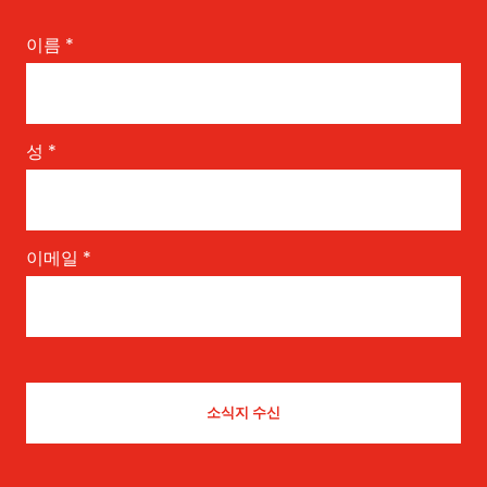
이름
*
성
*
이메일
*