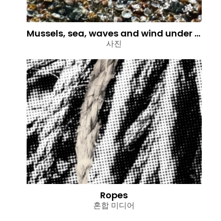
Mussels, sea, waves and wind under the sun - Israel
사진
Ropes
혼합 미디어