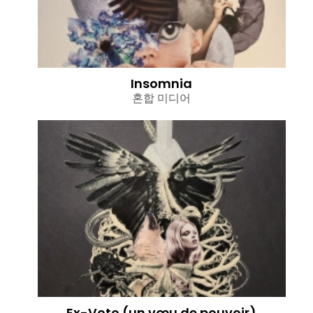
Insomnia
혼합 미디어
Ex-Voto (un vœu de pouvoir)