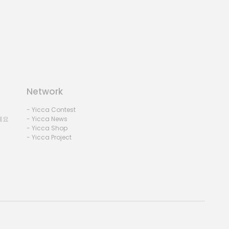
Network
- Yicca Contest
세요
- Yicca News
- Yicca Shop
- Yicca Project