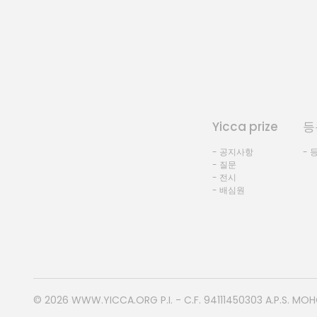
Yicca prize
등
- 공지사항
- 
- 질문
- 전시
- 배심원
© 2026
WWW.YICCA.ORG
P.I. - C.F. 94111450303 A.P.S. MO