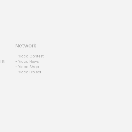
Network
- Yicca Contest
세요
- Yicca News
- Yicca Shop
- Yicca Project