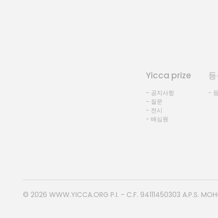
Yicca prize
등
- 공지사항
- 
- 질문
- 전시
- 배심원
© 2026
WWW.YICCA.ORG
P.I. - C.F. 94111450303 A.P.S. MO