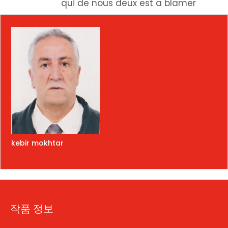
qui de nous deux est a blamer
kebir mokhtar
작품 정보