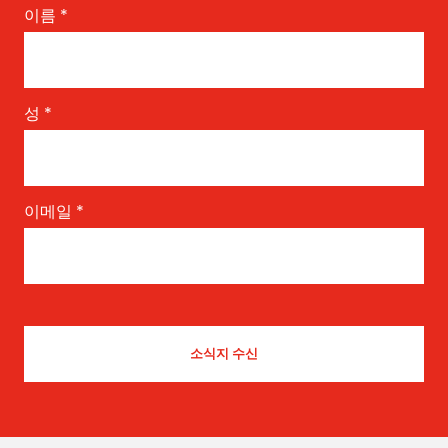
이름
*
성
*
이메일
*