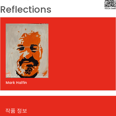
Reflections
Mark Halfin
작품 정보