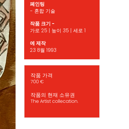
페인팅
- 혼합 기술
작품 크기 -
가로 25 | 높이 35 | 세로 1
에 제작
23 8월 1993
작품 가격
700 €
작품의 현재 소유권
The Artist collecation.