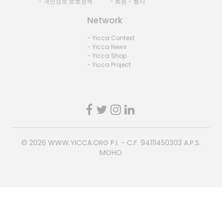
- 개인정보 보호정책
- 회원 - 행사
Network
- Yicca Contest
- Yicca News
- Yicca Shop
- Yicca Project
© 2026
WWW.YICCA.ORG
P.I. - C.F. 94111450303 A.P.S.
MOHO