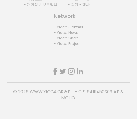
- 개인정보 보호정책
- 회원 - 행사
Network
- Yicca Contest
- Yicca News
- Yicca Shop
- Yicca Project
© 2026
WWW.YICCA.ORG
P.I. - C.F. 94111450303 A.P.S.
MOHO