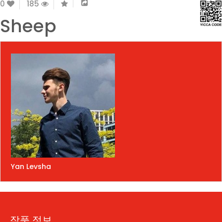
0
185
Sheep
Yan Levsha
작품 정보