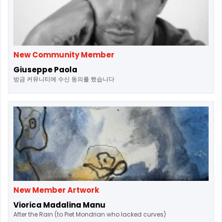
New Community Member
Giuseppe Paola
방금 커뮤니티에 수신 동의를 했습니다
New Member Artwork
Viorica Madalina Manu
After the Rain (to Piet Mondrian who lacked curves)