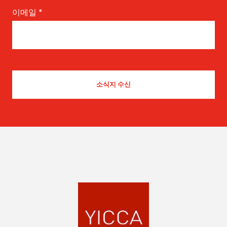
이메일
*
Les Fleurs du Mal
by Marcel - Germany