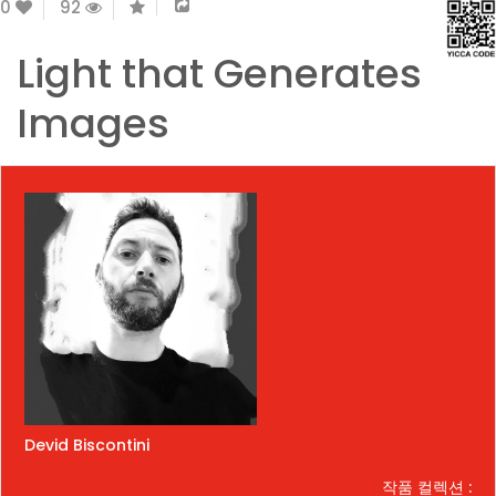
0
92
Light that Generates
Images
Devid Biscontini
작품 컬렉션 :