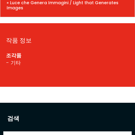
» Luce che Genera Immagini / Light that Generates
Images
작품 정보
조각품
- 기타
검색