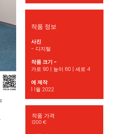
작품 정보
사진
- 디지털
작품 크기 -
가로 90 | 높이 60 | 세로 4
에 제작
1 1월 2022
s
작품 가격
.
1200 €