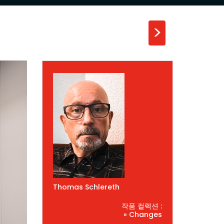
>
Thomas Schlereth
작품 컬렉션 :
» Changes