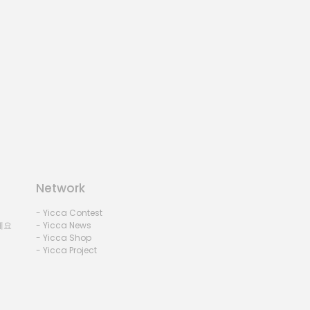
Network
- Yicca Contest
세요
- Yicca News
- Yicca Shop
- Yicca Project