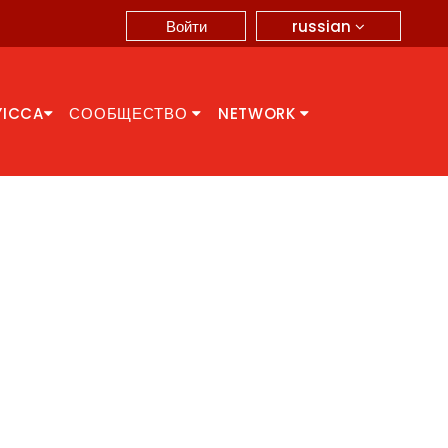
russian
Войти
YICCA
СООБЩЕСТВО
NETWORK