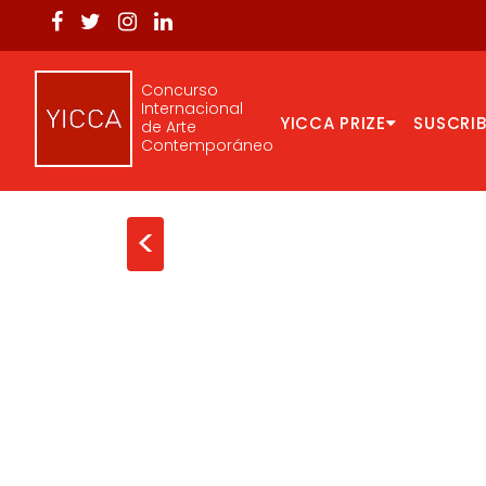
Concurso
Internacional
YICCA PRIZE
SUSCRIB
de Arte
Contemporáneo
<