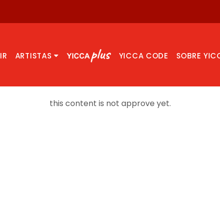
IR
ARTISTAS
YICCA CODE
SOBRE YIC
this content is not approve yet.