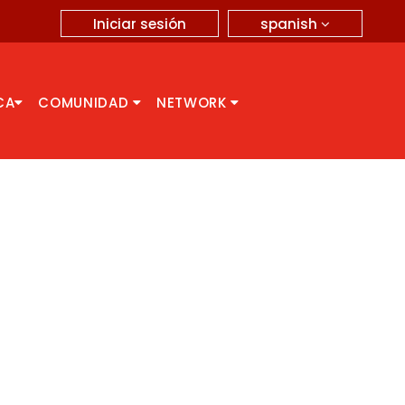
spanish
Iniciar sesión
CA
COMUNIDAD
NETWORK