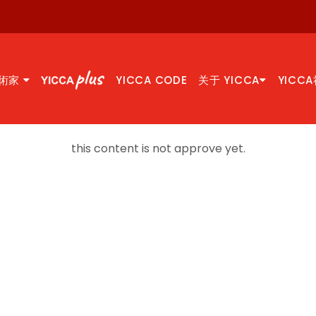
術家
YICCA CODE
关于 YICCA
YICC
this content is not approve yet.