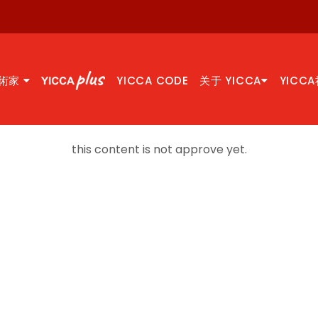
術家
YICCA CODE
关于 YICCA
YICC
this content is not approve yet.