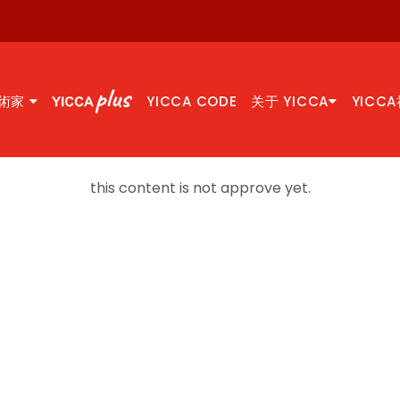
術家
YICCA CODE
关于 YICCA
YICC
this content is not approve yet.