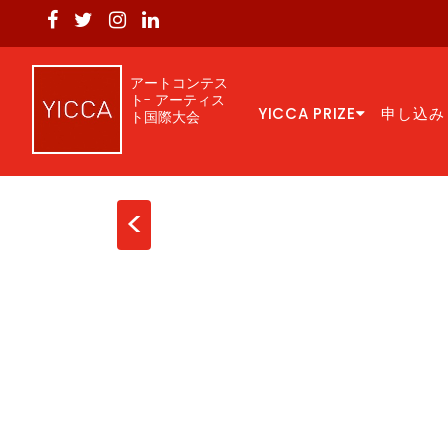
アートコンテス
ト- アーティス
YICCA PRIZE
申し込み
ト国際大会
<