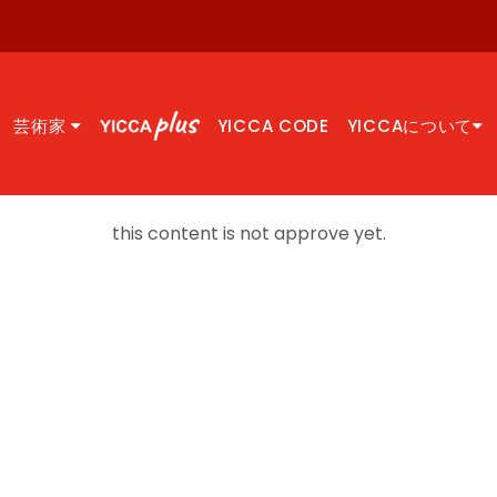
芸術家
YICCA CODE
YICCAについて
this content is not approve yet.