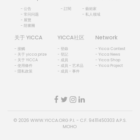
- 公告
- 訂閱
- 藝術家
- 常问问题
- 私人领域
- 展覽
- 陪審團
关于 YICCA
YICCA社区
Network
- 接觸
- 登錄
- Yicca Contest
- 关于 yicca prize
- 登記
- Yicca News
- 关于 YICCA
- 成員
- Yicca Shop
- 使用條件
- 成員 - 艺术品
- Yicca Project
- 隱私政策
- 成員 - 事件
© 2026
WWW.YICCA.ORG
P.I. - C.F. 94111450303 A.P.S.
MOHO