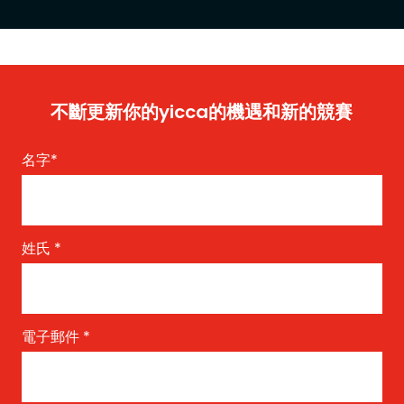
不斷更新你的yicca的機遇和新的競賽
名字
*
姓氏
*
電子郵件
*