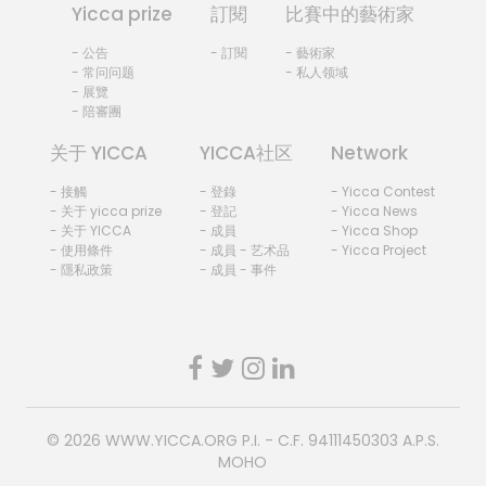
Yicca prize
訂閱
比賽中的藝術家
- 公告
- 訂閱
- 藝術家
- 常问问题
- 私人领域
- 展覽
- 陪審團
关于 YICCA
YICCA社区
Network
- 接觸
- 登錄
- Yicca Contest
- 关于 yicca prize
- 登記
- Yicca News
- 关于 YICCA
- 成員
- Yicca Shop
- 使用條件
- 成員 - 艺术品
- Yicca Project
- 隱私政策
- 成員 - 事件
© 2026
WWW.YICCA.ORG
P.I. - C.F. 94111450303 A.P.S.
MOHO