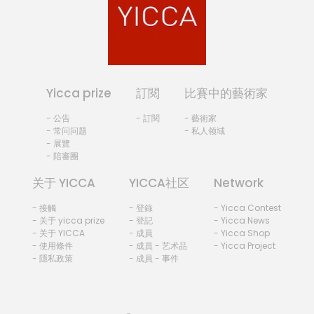
Yicca prize
訂閱
比賽中的藝術家
- 公告
- 訂閱
- 藝術家
- 常问问题
- 私人领域
- 展覽
- 陪審團
关于 YICCA
YICCA社区
Network
- 接觸
- 登錄
- Yicca Contest
- 关于 yicca prize
- 登記
- Yicca News
- 关于 YICCA
- 成員
- Yicca Shop
- 使用條件
- 成員 - 艺术品
- Yicca Project
- 隱私政策
- 成員 - 事件