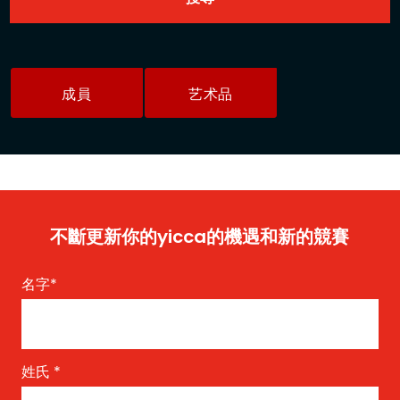
成員
艺术品
不斷更新你的yicca的機遇和新的競賽
名字
*
姓氏
*