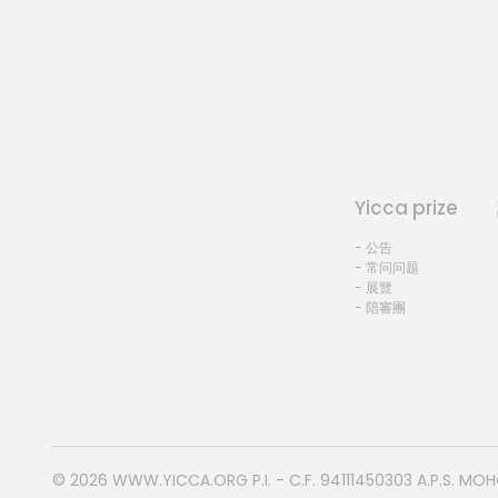
Yicca prize
- 公告
- 常问问题
- 展覽
- 陪審團
© 2026
WWW.YICCA.ORG
P.I. - C.F. 94111450303 A.P.S. MO