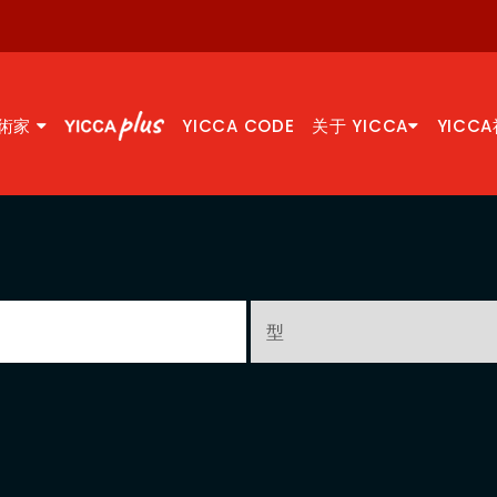
術家
YICCA CODE
关于 YICCA
YICC