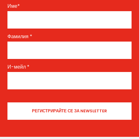
Име
*
Фамилия
*
И-мейл
*