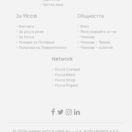
- Частна зона
За Yicca
Общността
- Контакти
- Влез
- За yicca prize
- Регистрирайте се тук
- За Yicca
- Членове
- Условия за Ползване
- Членове - Творби
- Политика на Поверителност
- Членове - събития
Network
- Yicca Contest
- Yicca News
- Yicca Shop
- Yicca Project
© 2026
WWW.YICCA.ORG
P.I. - C.F. 94111450303 A.P.S.